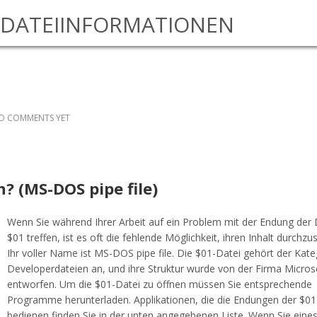
DATEIINFORMATIONEN
O COMMENTS YET
n? (MS-DOS pipe file)
Wenn Sie während Ihrer Arbeit auf ein Problem mit der Endung der 
$01 treffen, ist es oft die fehlende Möglichkeit, ihren Inhalt durchz
Ihr voller Name ist MS-DOS pipe file. Die $01-Datei gehört der Kate
Developerdateien an, und ihre Struktur wurde von der Firma Micros
entworfen. Um die $01-Datei zu öffnen müssen Sie entsprechende
Programme herunterladen. Applikationen, die die Endungen der $01
bedienen finden Sie in der unten angegebenen Liste. Wenn Sie eines