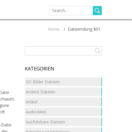
SEARCH
FOR:
Home
/
Dateiendung $01
KATEGORIEN
3D-Bilder Dateien
Andere Dateien
Datei
uschauen.
Artikel
gorie
Audiodatei
oft
Ausführbare Dateien
-Datei
 der
Betriebssystemdateien