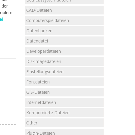
t der
CAD-Dateien
roblem
ei
Computerspieldateien
Datenbanken
Datendatei
Developerdateien
Diskimagedateien
Einstellungsdateien
Fontdateien
GIS-Dateien
Internetdateien
Komprimierte Dateien
Other
Plugin-Dateien