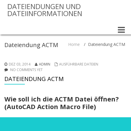
DATEIENDUNGEN UND
DATEIINFORMATIONEN
Toggle
naviga
Dateiendung ACTM
Home
/
Dateiendung ACTM
DEZ 03, 2014
ADMIN
AUSFÜHRBARE DATEIEN
NO COMMENTS YET
DATEIENDUNG ACTM
Wie soll ich die ACTM Datei öffnen?
(AutoCAD Action Macro File)