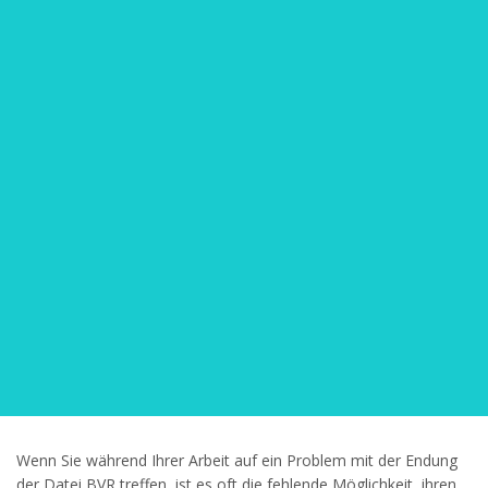
Wenn Sie während Ihrer Arbeit auf ein Problem mit der Endung
der Datei BVR treffen, ist es oft die fehlende Möglichkeit, ihren