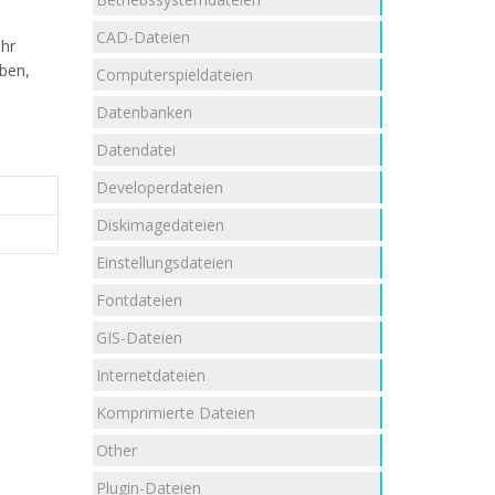
CAD-Dateien
ehr
aben,
Computerspieldateien
Datenbanken
Datendatei
Developerdateien
Diskimagedateien
Einstellungsdateien
Fontdateien
GIS-Dateien
Internetdateien
Komprimierte Dateien
Other
Plugin-Dateien