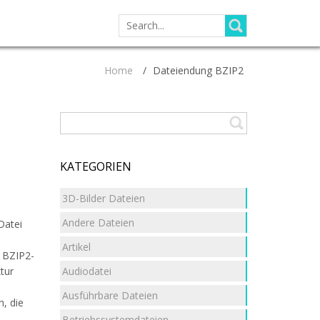
SEARCH
FOR:
Home
/
Dateiendung BZIP2
KATEGORIEN
3D-Bilder Dateien
Andere Dateien
Datei
Artikel
e BZIP2-
Audiodatei
tur
n
Ausführbare Dateien
, die
Betriebssystemdateien