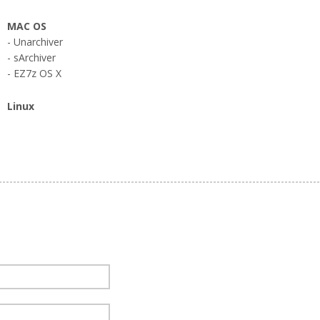
MAC OS
- Unarchiver
- sArchiver
- EZ7z OS X
Linux