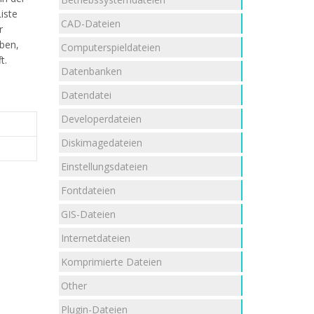
iste
CAD-Dateien
r
aben,
Computerspieldateien
t.
Datenbanken
Datendatei
Developerdateien
Diskimagedateien
Einstellungsdateien
Fontdateien
GIS-Dateien
Internetdateien
Komprimierte Dateien
Other
Plugin-Dateien