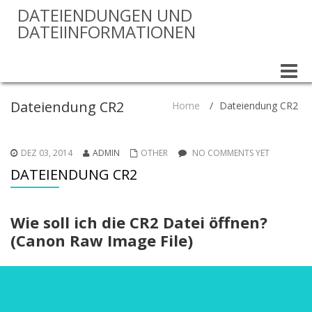
DATEIENDUNGEN UND
DATEIINFORMATIONEN
Toggle
naviga
Dateiendung CR2
Home
/
Dateiendung CR2
DEZ 03, 2014
ADMIN
OTHER
NO COMMENTS YET
DATEIENDUNG CR2
Wie soll ich die CR2 Datei öffnen?
(Canon Raw Image File)