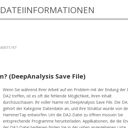
DATEIINFORMATIONEN
ENTS YET
en? (DeepAnalysis Save File)
Wenn Sie während Ihrer Arbeit auf ein Problem mit der Endung der 
DA2 treffen, ist es oft die fehlende Möglichkeit, ihren Inhalt
durchzuschauen. Ihr voller Name ist DeepAnalysis Save File. Die DA
gehört der Kategorie Datendatei an, und ihre Struktur wurde von de
HammerTap entworfen. Um die DA2-Datei zu öffnen müssen Sie
entsprechende Programme herunterladen. Applikationen, die die E
der DA2-Datei bedienen finden Sie in der unten angegebenen Liste