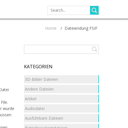
SEARCH
FOR:
Home
/
Dateiendung FSIF
KATEGORIEN
3D-Bilder Dateien
Andere Dateien
Datei
Artikel
File.
Audiodatei
ur wurde
müssen
Ausführbare Dateien
e
enen
Betriebssystemdateien