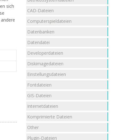
ten sich
CAD-Dateien
ese
e andere
Computerspieldateien
Datenbanken
Datendatei
Developerdateien
Diskimagedateien
Einstellungsdateien
Fontdateien
GIS-Dateien
Internetdateien
Komprimierte Dateien
Other
Plugin-Dateien