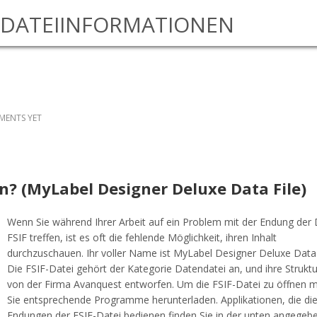
DATEIINFORMATIONEN
ENTS YET
nen? (MyLabel Designer Deluxe Data File)
Wenn Sie während Ihrer Arbeit auf ein Problem mit der Endung der 
FSIF treffen, ist es oft die fehlende Möglichkeit, ihren Inhalt
durchzuschauen. Ihr voller Name ist MyLabel Designer Deluxe Data 
Die FSIF-Datei gehört der Kategorie Datendatei an, und ihre Strukt
von der Firma Avanquest entworfen. Um die FSIF-Datei zu öffnen 
Sie entsprechende Programme herunterladen. Applikationen, die di
Endungen der FSIF-Datei bedienen finden Sie in der unten angegeb