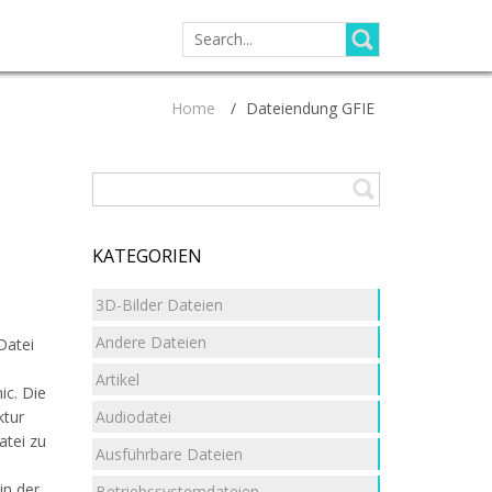
SEARCH
FOR:
Home
/
Dateiendung GFIE
KATEGORIEN
3D-Bilder Dateien
Andere Dateien
Datei
Artikel
ic. Die
Audiodatei
ktur
atei zu
Ausführbare Dateien
in der
Betriebssystemdateien