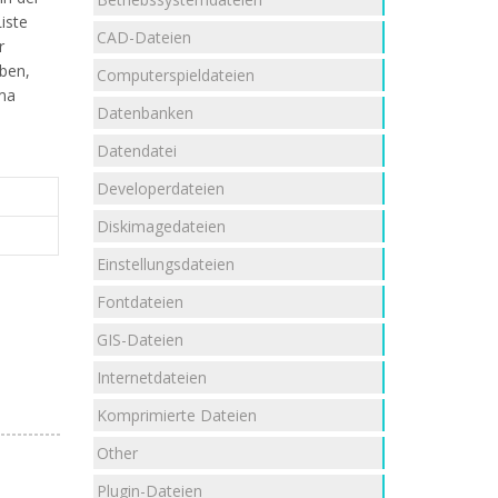
iste
CAD-Dateien
r
aben,
Computerspieldateien
ma
Datenbanken
Datendatei
Developerdateien
Diskimagedateien
Einstellungsdateien
Fontdateien
GIS-Dateien
Internetdateien
Komprimierte Dateien
Other
Plugin-Dateien