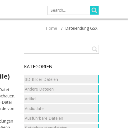
SEARCH
FOR:
Home
/
Dateiendung GSX
KATEGORIEN
ile)
3D-Bilder Dateien
Andere Dateien
Datei
uschauen.
Artikel
X-Datei
Audiodatei
urde von
Ausführbare Dateien
ndungen
. Wenn
Betriebssystemdateien