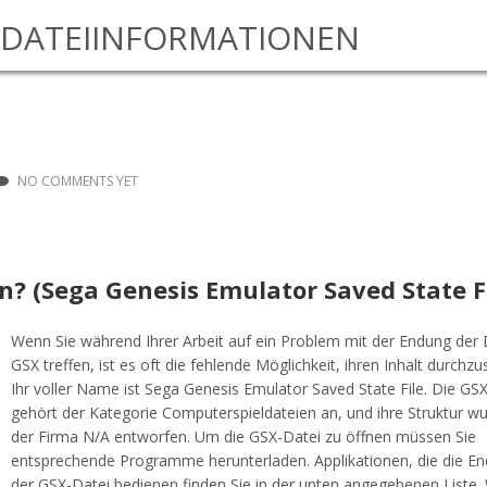
DATEIINFORMATIONEN
NO COMMENTS YET
en? (Sega Genesis Emulator Saved State F
Wenn Sie während Ihrer Arbeit auf ein Problem mit der Endung der 
GSX treffen, ist es oft die fehlende Möglichkeit, ihren Inhalt durchz
Ihr voller Name ist Sega Genesis Emulator Saved State File. Die GS
gehört der Kategorie Computerspieldateien an, und ihre Struktur w
der Firma N/A entworfen. Um die GSX-Datei zu öffnen müssen Sie
entsprechende Programme herunterladen. Applikationen, die die E
der GSX-Datei bedienen finden Sie in der unten angegebenen Liste