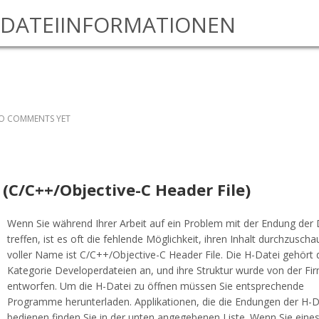
DATEIINFORMATIONEN
O COMMENTS YET
? (C/C++/Objective-C Header File)
Wenn Sie während Ihrer Arbeit auf ein Problem mit der Endung der 
treffen, ist es oft die fehlende Möglichkeit, ihren Inhalt durchzuscha
voller Name ist C/C++/Objective-C Header File. Die H-Datei gehört 
Kategorie Developerdateien an, und ihre Struktur wurde von der Fi
entworfen. Um die H-Datei zu öffnen müssen Sie entsprechende
Programme herunterladen. Applikationen, die die Endungen der H-D
bedienen finden Sie in der unten angegebenen Liste. Wenn Sie eines