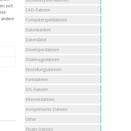
ten sich
CAD-Dateien
ese
e andere
Computerspieldateien
Datenbanken
Datendatei
Developerdateien
Diskimagedateien
Einstellungsdateien
Fontdateien
GIS-Dateien
Internetdateien
Komprimierte Dateien
Other
Plugin-Dateien