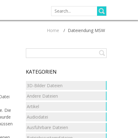
SEARCH
FOR:
Home
/
Dateiendung MSW
KATEGORIEN
3D-Bilder Dateien
Andere Dateien
Datei
Artikel
e. Die
Audiodatei
 wurde
müssen
Ausführbare Dateien
e
benen
Betriebssystemdateien