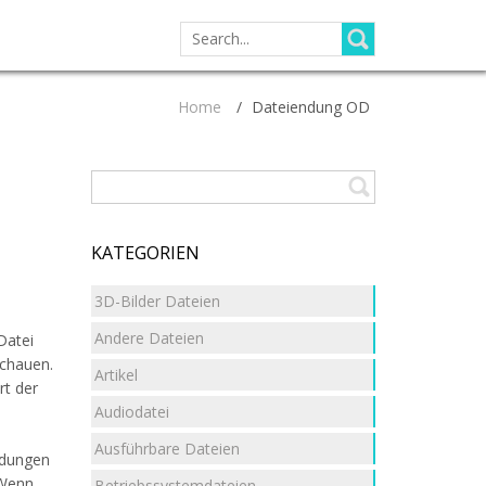
SEARCH
FOR:
Home
/
Dateiendung OD
KATEGORIEN
3D-Bilder Dateien
Andere Dateien
Datei
schauen.
Artikel
rt der
Audiodatei
Ausführbare Dateien
ndungen
 Wenn
Betriebssystemdateien