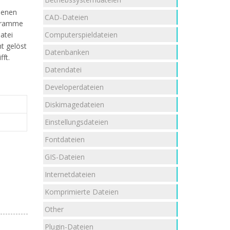
ienen
CAD-Dateien
ogramme
Computerspieldateien
atei
t gelöst
Datenbanken
ft.
Datendatei
Developerdateien
Diskimagedateien
Einstellungsdateien
Fontdateien
GIS-Dateien
Internetdateien
Komprimierte Dateien
Other
Plugin-Dateien