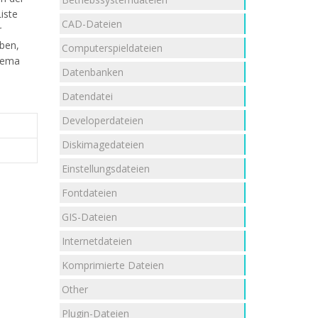
iste
CAD-Dateien
r
aben,
Computerspieldateien
ema
Datenbanken
Datendatei
Developerdateien
Diskimagedateien
Einstellungsdateien
Fontdateien
GIS-Dateien
Internetdateien
Komprimierte Dateien
Other
Plugin-Dateien