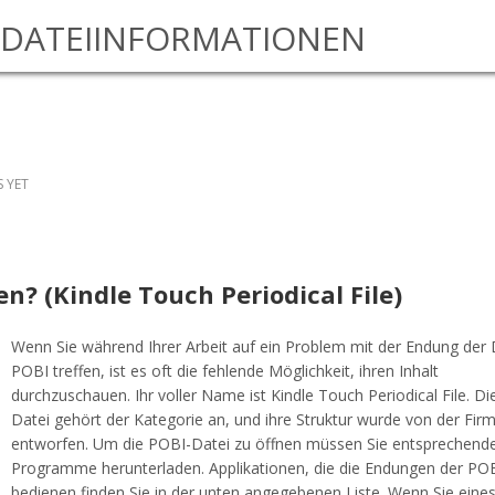
DATEIINFORMATIONEN
 YET
en? (Kindle Touch Periodical File)
Wenn Sie während Ihrer Arbeit auf ein Problem mit der Endung der 
POBI treffen, ist es oft die fehlende Möglichkeit, ihren Inhalt
durchzuschauen. Ihr voller Name ist Kindle Touch Periodical File. D
Datei gehört der Kategorie an, und ihre Struktur wurde von der Fir
entworfen. Um die POBI-Datei zu öffnen müssen Sie entsprechend
Programme herunterladen. Applikationen, die die Endungen der PO
bedienen finden Sie in der unten angegebenen Liste. Wenn Sie eines