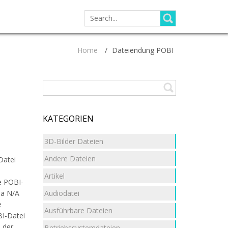
SEARCH
FOR:
Home
/
Dateiendung POBI
KATEGORIEN
3D-Bilder Dateien
Andere Dateien
Datei
Artikel
ie POBI-
Audiodatei
ma N/A
e
Ausführbare Dateien
BI-Datei
 der
Betriebssystemdateien