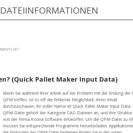
DATEIINFORMATIONEN
MENTS YET
nen? (Quick Pallet Maker Input Data)
Wenn Sie während Ihrer Arbeit auf ein Problem mit der Endung der 
QPM treffen, ist es oft die fehlende Möglichkeit, ihren Inhalt
durchzuschauen. Ihr voller Name ist Quick Pallet Maker Input Data.
QPM-Datei gehört der Kategorie CAD-Dateien an, und ihre Struktu
von der Firma Koona Software entworfen. Um die QPM-Datei zu öf
müssen Sie entsprechende Programme herunterladen. Applikationen
die Endungen der QPM-Datei bedienen finden Sie in der unten