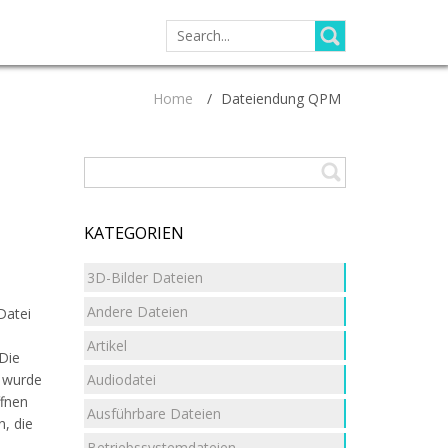
SEARCH
FOR:
Home
/
Dateiendung QPM
KATEGORIEN
3D-Bilder Dateien
Andere Dateien
Datei
Artikel
 Die
Audiodatei
r wurde
fnen
Ausführbare Dateien
, die
Betriebssystemdateien