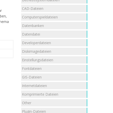
CAD-Dateien
hr
aben,
Computerspieldateien
hema
Datenbanken
Datendatei
Developerdateien
Diskimagedateien
Einstellungsdateien
Fontdateien
GIS-Dateien
Internetdateien
Komprimierte Dateien
Other
Plugin-Dateien