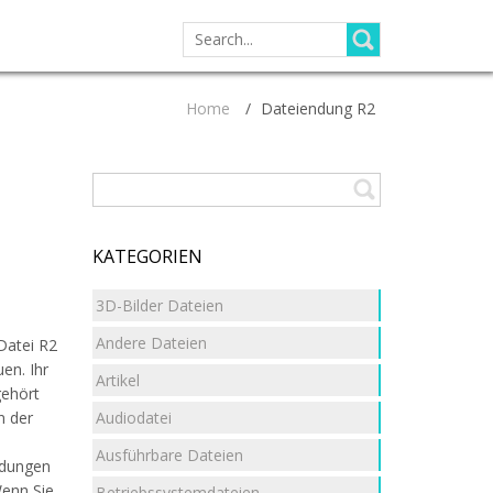
SEARCH
FOR:
Home
/
Dateiendung R2
KATEGORIEN
3D-Bilder Dateien
Andere Dateien
Datei R2
uen. Ihr
Artikel
gehört
Audiodatei
n der
Ausführbare Dateien
ndungen
Wenn Sie
Betriebssystemdateien