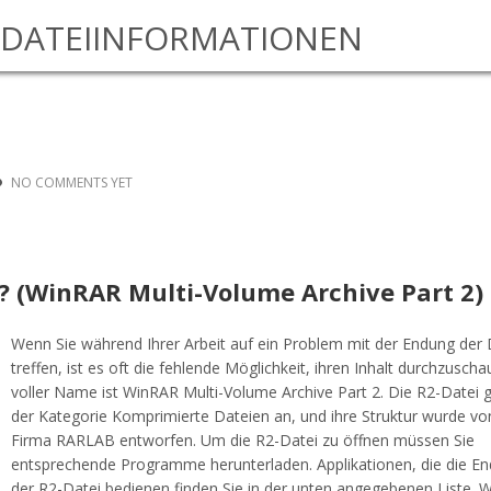
DATEIINFORMATIONEN
NO COMMENTS YET
en? (WinRAR Multi-Volume Archive Part 2)
Wenn Sie während Ihrer Arbeit auf ein Problem mit der Endung der 
treffen, ist es oft die fehlende Möglichkeit, ihren Inhalt durchzuscha
voller Name ist WinRAR Multi-Volume Archive Part 2. Die R2-Datei 
der Kategorie Komprimierte Dateien an, und ihre Struktur wurde vo
Firma RARLAB entworfen. Um die R2-Datei zu öffnen müssen Sie
entsprechende Programme herunterladen. Applikationen, die die E
der R2-Datei bedienen finden Sie in der unten angegebenen Liste. 