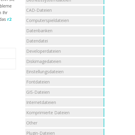
robleme
CAD-Dateien
 Ihr
 das
r2
Computerspieldateien
Datenbanken
Datendatei
Developerdateien
Diskimagedateien
Einstellungsdateien
Fontdateien
GIS-Dateien
Internetdateien
Komprimierte Dateien
Other
Plugin-Dateien