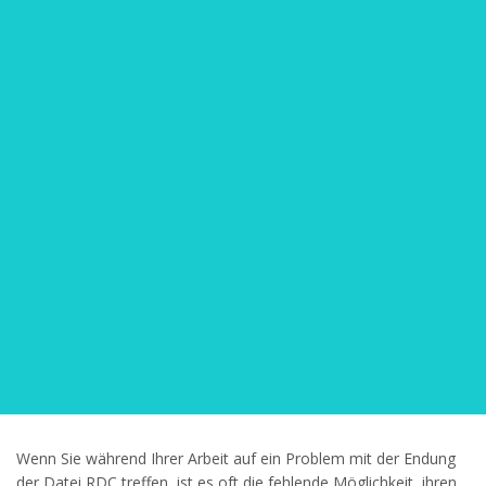
Wenn Sie während Ihrer Arbeit auf ein Problem mit der Endung
der Datei RDC treffen, ist es oft die fehlende Möglichkeit, ihren