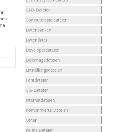
CAD-Dateien
hr
aben,
Computerspieldateien
ma
Datenbanken
Datendatei
Developerdateien
Diskimagedateien
Einstellungsdateien
Fontdateien
GIS-Dateien
Internetdateien
Komprimierte Dateien
Other
Plugin-Dateien