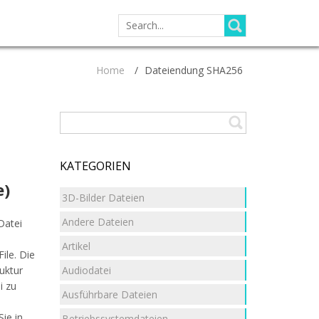
SEARCH
FOR:
Home
/
Dateiendung SHA256
KATEGORIEN
e)
3D-Bilder Dateien
Andere Dateien
Datei
Artikel
ile. Die
Audiodatei
uktur
i zu
Ausführbare Dateien
ie in
Betriebssystemdateien