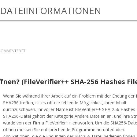
DATEIINFORMATIONEN
COMMENTS YET
ffnen? (FileVerifier++ SHA-256 Hashes Fil
Wenn Sie während Ihrer Arbeit auf ein Problem mit der Endung der 
SHA256 treffen, ist es oft die fehlende Möglichkeit, ihren Inhalt
durchzuschauen. Ihr voller Name ist FileVerifier++ SHA-256 Hashes F
SHA256-Datei gehört der Kategorie Andere Dateien an, und ihre Str
wurde von der Firma FileVerifier++ entworfen. Um die SHA256-Date
öffnen müssen Sie entsprechende Programme herunterladen.
Applikationen, die die Endungen der SHA256-Datei bedienen finden S