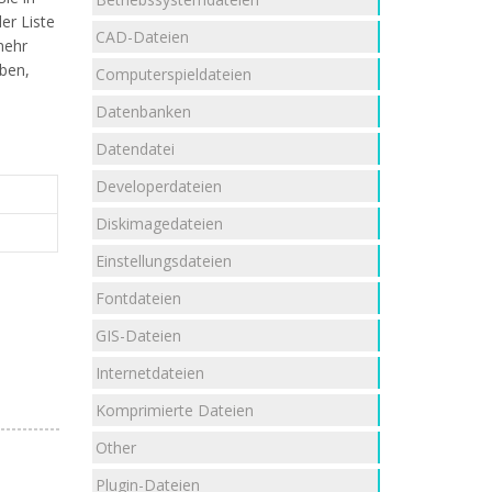
er Liste
CAD-Dateien
mehr
aben,
Computerspieldateien
Datenbanken
Datendatei
Developerdateien
Diskimagedateien
Einstellungsdateien
Fontdateien
GIS-Dateien
Internetdateien
Komprimierte Dateien
Other
Plugin-Dateien