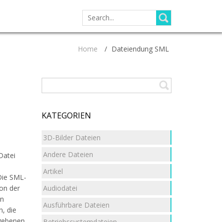
SEARCH
FOR:
Home
/
Dateiendung SML
KATEGORIEN
3D-Bilder Dateien
Andere Dateien
Datei
Artikel
Die SML-
Audiodatei
von der
en
Ausführbare Dateien
, die
egebenen
Betriebssystemdateien