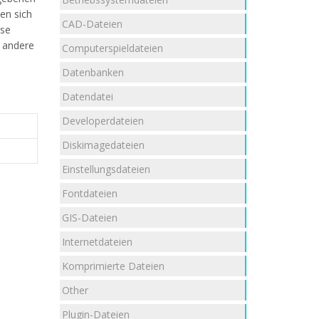
ten sich
CAD-Dateien
ese
e andere
Computerspieldateien
Datenbanken
Datendatei
Developerdateien
Diskimagedateien
Einstellungsdateien
Fontdateien
GIS-Dateien
Internetdateien
Komprimierte Dateien
Other
Plugin-Dateien