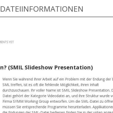
DATEIINFORMATIONEN
ENTS YET
en? (SMIL Slideshow Presentation)
Wenn Sie während Ihrer Arbeit auf ein Problem mit der Endung der 
SML treffen, ist es oft die fehlende Möglichkeit, ihren Inhalt
durchzuschauen. Ihr voller Name ist SMIL Slideshow Presentation. 
Datei gehört der Kategorie Videodatei an, und ihre Struktur wurde 
Firma SYMM Working Group entworfen. Um die SML-Datei zu öffn
müssen Sie entsprechende Programme herunterladen. Applikationen
die Endungen der SML-Datei bedienen finden Sie in der unten ang