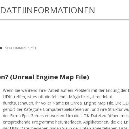
DATEIINFORMATIONEN
NO COMMENTS YET
en? (Unreal Engine Map File)
Wenn Sie während Ihrer Arbeit auf ein Problem mit der Endung der 
UDK treffen, ist es oft die fehlende Möglichkeit, ihren Inhalt
durchzuschauen. Ihr voller Name ist Unreal Engine Map File. Die U
gehört der Kategorie Computerspieldateien an, und ihre Struktur w
der Firma Epic Games entworfen. Um die UDK-Datei zu öffnen müs
entsprechende Programme herunterladen. Applikationen, die die E
der UDK-Datei bedienen finden Sie in der unten angegebenen Liste