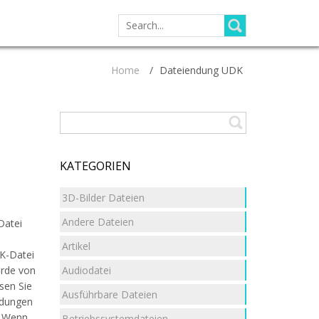
SEARCH
FOR:
Home
/
Dateiendung UDK
KATEGORIEN
3D-Bilder Dateien
Andere Dateien
Datei
Artikel
DK-Datei
Audiodatei
urde von
sen Sie
Ausführbare Dateien
ndungen
. Wenn
Betriebssystemdateien