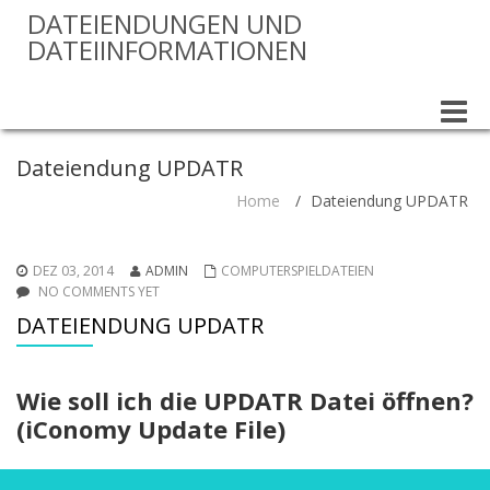
DATEIENDUNGEN UND
DATEIINFORMATIONEN
Toggle
naviga
Dateiendung UPDATR
Home
/
Dateiendung UPDATR
DEZ 03, 2014
ADMIN
COMPUTERSPIELDATEIEN
NO COMMENTS YET
DATEIENDUNG UPDATR
Wie soll ich die UPDATR Datei öffnen?
(iConomy Update File)