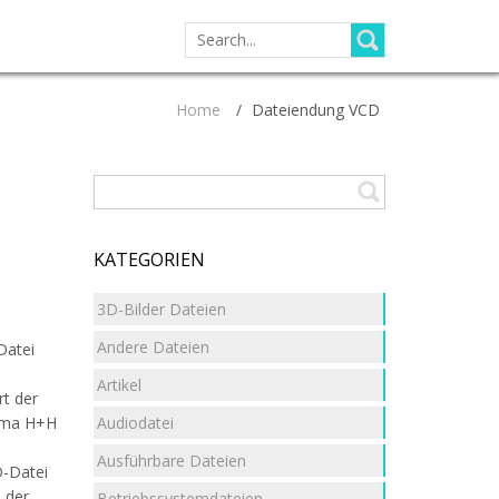
SEARCH
FOR:
Home
/
Dateiendung VCD
KATEGORIEN
3D-Bilder Dateien
Andere Dateien
Datei
Artikel
rt der
Audiodatei
irma H+H
Ausführbare Dateien
D-Datei
 der
Betriebssystemdateien