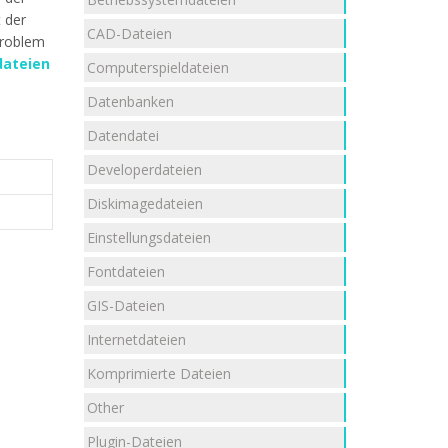
t der
CAD-Dateien
Problem
dateien
Computerspieldateien
Datenbanken
Datendatei
Developerdateien
Diskimagedateien
Einstellungsdateien
Fontdateien
GIS-Dateien
Internetdateien
Komprimierte Dateien
Other
Plugin-Dateien