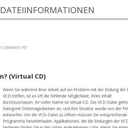
DATEIINFORMATIONEN
 COMMENTS YET
n? (Virtual CD)
Wenn Sie während Ihrer Arbeit auf ein Problem mit der Endung der 
VCD treffen, ist es oft die fehlende Möglichkeit, ihren Inhalt
durchzuschauen. Ihr voller Name ist Virtual CD. Die VCD-Datei gehö
Kategorie Diskimagedateien an, und ihre Struktur wurde von der F
entworfen. Um die VCD-Datei zu öffnen müssen Sie entsprechende
Programme herunterladen. Applikationen, die die Endungen der VC
bedienen finden Sie in der unten angegebenen Liste. Wenn Sie eines