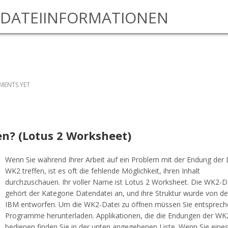
DATEIINFORMATIONEN
ENTS YET
nen? (Lotus 2 Worksheet)
Wenn Sie während Ihrer Arbeit auf ein Problem mit der Endung der 
WK2 treffen, ist es oft die fehlende Möglichkeit, ihren Inhalt
durchzuschauen. Ihr voller Name ist Lotus 2 Worksheet. Die WK2-D
gehört der Kategorie Datendatei an, und ihre Struktur wurde von de
IBM entworfen. Um die WK2-Datei zu öffnen müssen Sie entsprec
Programme herunterladen. Applikationen, die die Endungen der WK
bedienen finden Sie in der unten angegebenen Liste. Wenn Sie eines