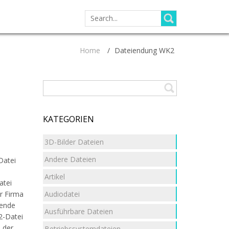
SEARCH
FOR:
Home
/
Dateiendung WK2
KATEGORIEN
3D-Bilder Dateien
Andere Dateien
Datei
Artikel
atei
Audiodatei
r Firma
hende
Ausführbare Dateien
2-Datei
 der
Betriebssystemdateien