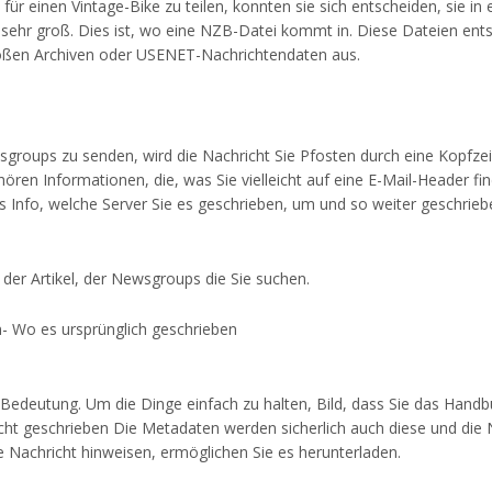
ür einen Vintage-Bike zu teilen, konnten sie sich entscheiden, sie in 
 sehr groß. Dies ist, wo eine NZB-Datei kommt in. Diese Dateien ent
roßen Archiven oder USENET-Nachrichtendaten aus.
oups zu senden, wird die Nachricht Sie Pfosten durch eine Kopfzeil
ren Informationen, die, was Sie vielleicht auf eine E-Mail-Header fi
das Info, welche Server Sie es geschrieben, um und so weiter geschrieb
e der Artikel, der Newsgroups die Sie suchen.
hen- Wo es ursprünglich geschrieben
Bedeutung. Um die Dinge einfach zu halten, Bild, dass Sie das Hand
ht geschrieben Die Metadaten werden sicherlich auch diese und die
 Nachricht hinweisen, ermöglichen Sie es herunterladen.