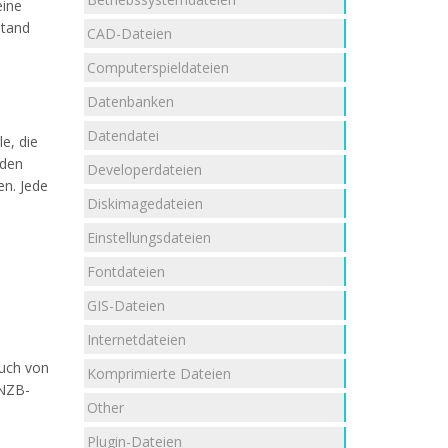
eine
stand
CAD-Dateien
Computerspieldateien
Datenbanken
Datendatei
e, die
nden
Developerdateien
en. Jede
Diskimagedateien
Einstellungsdateien
Fontdateien
GIS-Dateien
Internetdateien
buch von
Komprimierte Dateien
 NZB-
Other
Plugin-Dateien