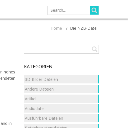
SEARCH
FOR:
Home
/
Die NZB-Datei
KATEGORIEN
in hohes
wendeten
3D-Bilder Dateien
Andere Dateien
Artikel
Audiodatei
Ausführbare Dateien
mand in
Betriebssystemdateien