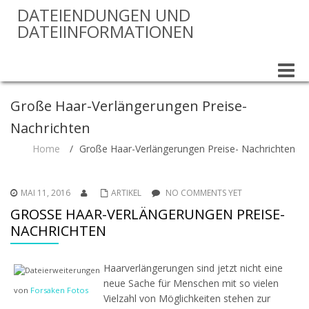
DATEIENDUNGEN UND
DATEIINFORMATIONEN
Toggle
naviga
Große Haar-Verlängerungen Preise-
Nachrichten
Home
/
Große Haar-Verlängerungen Preise- Nachrichten
MAI 11, 2016
ARTIKEL
NO COMMENTS YET
GROSSE HAAR-VERLÄNGERUNGEN PREISE- N
ACHRICHTEN
Haarverlängerungen sind jetzt nicht eine
neue Sache für Menschen mit so vielen
von
Forsaken Fotos
Vielzahl von Möglichkeiten stehen zur